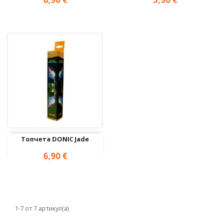
Топчетa DONIC Jade
Цена
6,90 €
1-7 от 7 артикул(а)