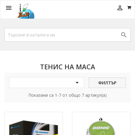



ТЕНИС НА МАСА

ФИЛТЪР
Показани са 1-7 от общо 7 артикул(а)