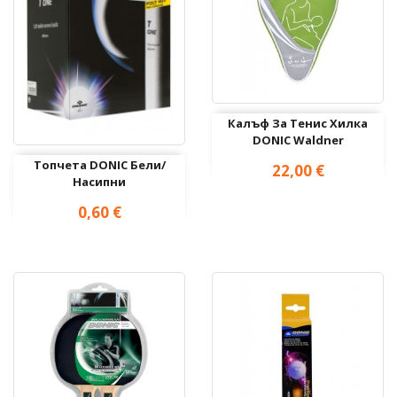
Калъф За Тенис Хилка
DONIC Waldner
Топчетa DONIC Бели/
Цена
22,00 €
Насипни
Цена
0,60 €