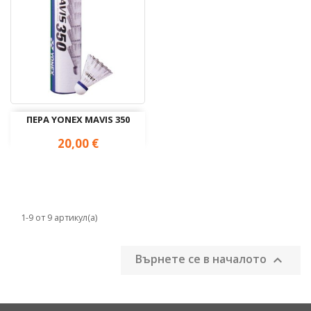
ПЕРА YONEX МAVIS 350
Цена
20,00 €
1-9 от 9 артикул(а)
Върнете се в началото
