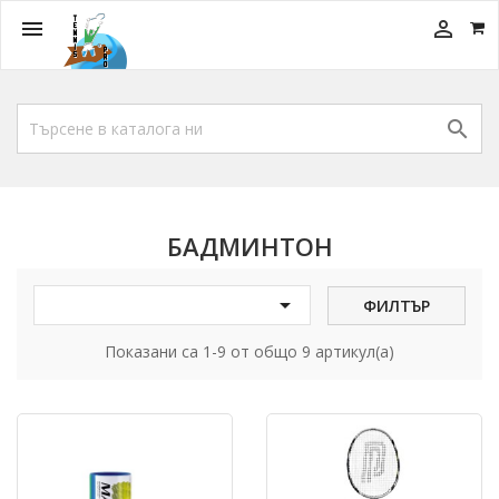



БАДМИНТОН

ФИЛТЪР
Показани са 1-9 от общо 9 артикул(а)