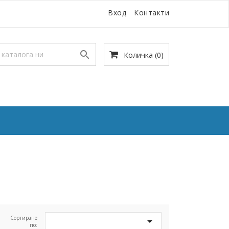
Вход
Контакти

Количка
(0)
Сортиране

по: