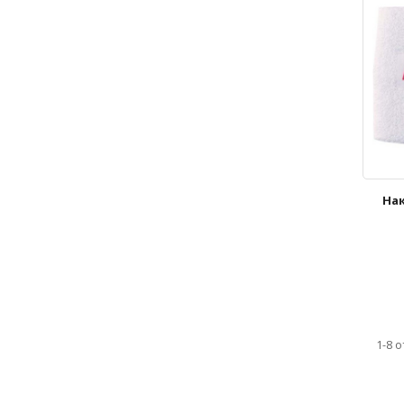
Нак
1-8 о