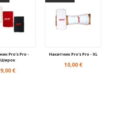
ик Pro's Pro -
Накитник Pro's Pro - XL
Широк
Цена
10,00 €
Цена
9,00 €

ърз преглед
Бърз преглед