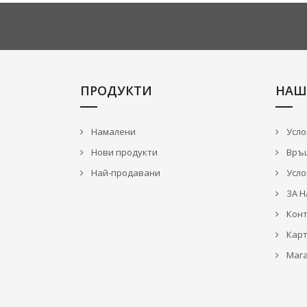
ПРОДУКТИ
НАШ
Намалени
Усло
Нови продукти
Връ
Най-продавани
Усло
ЗА Н
Конт
Карт
Мага