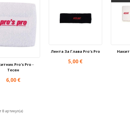
Лента За Глава Pro's Pro
Накитн
Цена
5,00 €
итник Pro's Pro -


Бърз преглед
Б
Тесен
Цена
6,00 €

Бърз преглед
т 8 артикул(а)