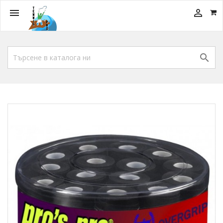


