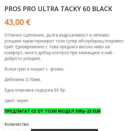
PROS PRO ULTRA TACKY 60 BLACK
43,00 €
Отлично сцепление, дълга издръжливост и лепкаво
усещане характеризират този супер абсорбиращ покривен
грип. Едновременно с това предлага високо ниво на
комфорт, много добър контрол при захващане и най-
доброто усещане.
Всеки грип е покрит с фолио.
Дебелина: 0.70мм.
Една опаковка съдържа 60 бр .
Цвят: черен
ПРЕДЛАГАТ СЕ ОТ ТОЗИ МОДЕЛ 30бр-23 EUR
Количество